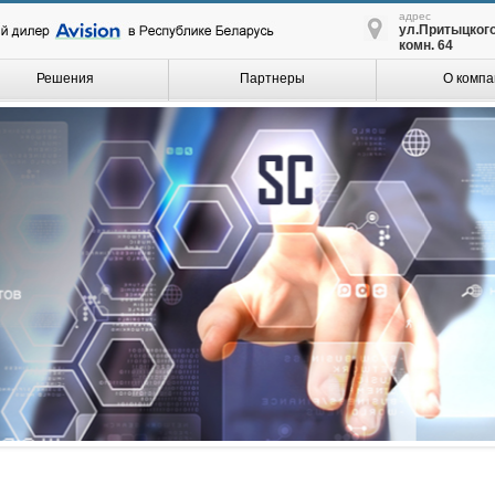
адрес
ул.Притыцкого,
комн. 64
Решения
Партнеры
О компа