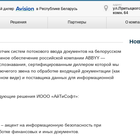
адрес
ул.Притыцкого,
комн. 64
Решения
Партнеры
О компа
Нов
ик систем потокового ввода документов на белорусском
ммное обеспечение российской компании ABBYY —
распознавания, сертифицированным диллером которой мы
ключегого звена по обработке входящей документации (как
онном виде) и поставщика данных для информационной
едующие решения ИООО «АйТиСофт»:
 – акцент на информационную безопасность при
отке финансовых и иных документов.