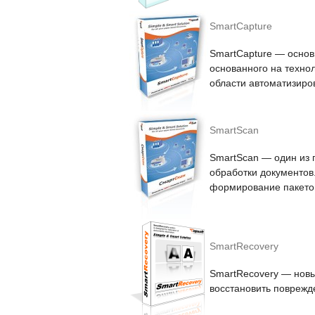
SmartCapture
SmartCapture — основ
основанного на технол
области автоматизиро
SmartScan
SmartScan — один из 
обработки документов
формирование пакетов
SmartRecovery
SmartRecovery — новы
восстановить поврежд